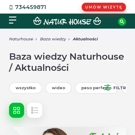
734459871
UMÓW WIZYTĘ
Naturhouse
Baza wiedzy
Aktualności
Baza wiedzy Naturhouse
/ Aktualności
wszystko
wideo
peso perfecto
FILTR
por