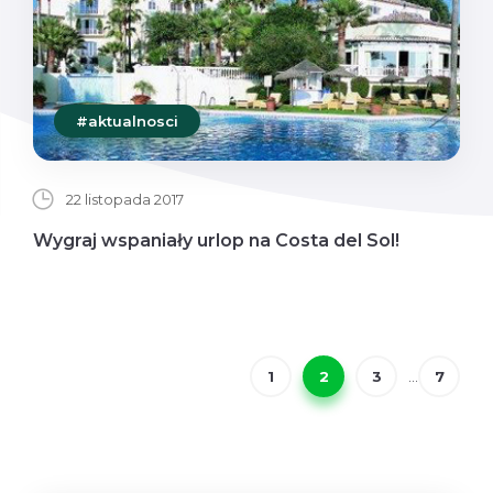
#aktualnosci
22 listopada 2017
Wygraj wspaniały urlop na Costa del Sol!
1
2
3
...
7