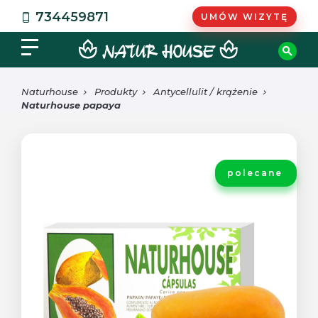
734459871
UMÓW WIZYTĘ
Naturhouse
Produkty
Antycellulit / krążenie
Naturhouse papaya
polecane