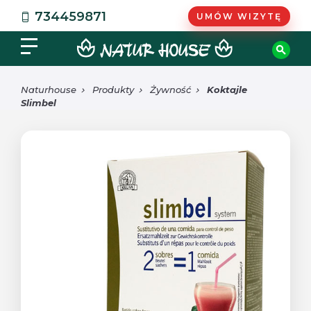
734459871
UMÓW WIZYTĘ
Naturhouse
Produkty
Żywność
Koktajle
Slimbel