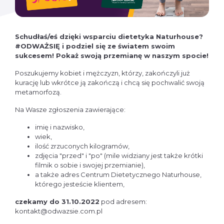
Schudłaś/eś dzięki wsparciu dietetyka Naturhouse?
#ODWAŻSIĘ i podziel się ze światem swoim
sukcesem! Pokaż swoją przemianę w naszym spocie!
Poszukujemy kobiet i mężczyzn, którzy, zakończyli już
kurację lub wkrótce ją zakończą i chcą się pochwalić swoją
metamorfozą.
Na Wasze zgłoszenia zawierające:
imię i nazwisko,
wiek,
ilość zrzuconych kilogramów,
zdjęcia "przed" i "po" (mile widziany jest także krótki
filmik o sobie i swojej przemianie),
a także adres Centrum Dietetycznego Naturhouse,
którego jesteście klientem,
czekamy do 31.10.2022
pod adresem:
kontakt@odwazsie.com.pl