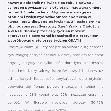
nawet o epidemii: na świecie co roku z powodu
schorzeń powiązanych z
otyłością i nadwagą umiera
ponad 2,5 miliona ludzi!
Aby zwrócić uwagę na
problem i zwiększyć świadomość społeczną w
kwestii prawidłowego odżywiania, 24 października
obchodzony jest Światowy Dzień Walki z Otyłością.
A w Naturhouse przez cały tydzień możesz
skorzystać z bezpłatnej konsultacji z dietetykiem i
wypróbować dietę przez tydzien GRATIS!
Statystyki alarmują – otyłość jest najpoważniejszą chorobą
cywilizacyjną naszych czasów. Niestety problem ten coraz
częściej dotyczy nie tylko osób dorosłych, ale również
dzieci i młodzieży. Jak wynika ze światowych badań WHO,
od lat 80-tych liczba osób borykających się z otyłością
podwoiła się! Ponad połowa mężczyzn i kobiet ma
nadwagę, a 23% kobiet oraz 20% mężczyzn cierpi na
otyłość. W Europie nadwaga dotyczy 30-70%
społeczeństwa, otyłość zaś – 10-30%.