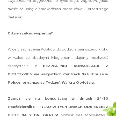
zwyrodnienia kręgosłupa to tylko część zagrożeń, jakie
niesie za sobą nieprawidłowa masa ciała –
przestrzega
dietetyk.
Gdzie szukać wsparcia?
W celu zachęcenia Polaków do podjęcia pierwszego kroku
w walce ze zbędnymi kilogramami, dajemy możliwość
skorzystania z
BEZPŁATNEJ KONSULTACJI Z
DIETETYKIEM we wszystkich Centrach Naturhouse w
Polsce, organizując Tydzień Walki z Otyłością.
Zapisz się na konsultację w dniach 24-30
Ppaździernika - TYLKO W TYCH DNIACH ODBIERZESZ
DIETĘ NA 7 DNI GRATIS!
Możesz bez zobowiązań i