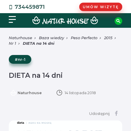
734459871
UMÓW WIZYTĘ
Naturhouse
Baza wiedzy
Peso Perfecto
2015
Nr 1
DIETA na 14 dni
#nr-1
DIETA na 14 dni
Naturhouse
14 listopada 2018
Udostępnij