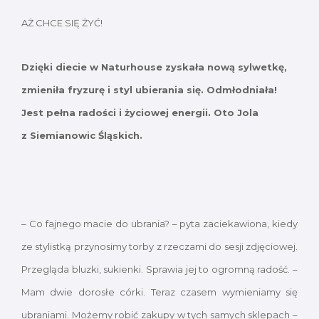
AŻ CHCE SIĘ ŻYĆ!
Dzięki diecie w Naturhouse zyskała nową sylwetkę,
zmieniła fryzurę i styl ubierania się. Odmłodniała!
Jest pełna radości i życiowej energii. Oto Jola
z Siemianowic Śląskich.
– Co fajnego macie do ubrania? – pyta zaciekawiona, kiedy
ze stylistką przynosimy torby z rzeczami do sesji zdjęciowej.
Przegląda bluzki, sukienki. Sprawia jej to ogromną radość. –
Mam dwie dorosłe córki. Teraz czasem wymieniamy się
ubraniami. Możemy robić zakupy w tych samych sklepach –