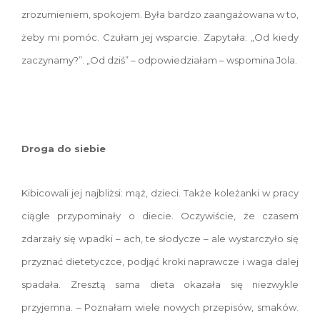
zrozumieniem, spokojem. Była bardzo zaangażowana w to,
żeby mi pomóc. Czułam jej wsparcie. Zapytała: „Od kiedy
zaczynamy?”. „Od dziś” – odpowiedziałam – wspomina Jola.
Droga do siebie
Kibicowali jej najbliżsi: mąż, dzieci. Także koleżanki w pracy
ciągle przypominały o diecie. Oczywiście, że czasem
zdarzały się wpadki – ach, te słodycze – ale wystarczyło się
przyznać dietetyczce, podjąć kroki naprawcze i waga dalej
spadała. Zresztą sama dieta okazała się niezwykle
przyjemna. – Poznałam wiele nowych przepisów, smaków.