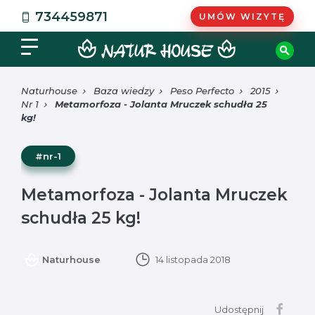
734459871
UMÓW WIZYTĘ
Naturhouse
Baza wiedzy
Peso Perfecto
2015
Nr 1
Metamorfoza - Jolanta Mruczek schudła 25
kg!
#nr-1
Metamorfoza - Jolanta Mruczek
schudła 25 kg!
Naturhouse
14 listopada 2018
Udostępnij