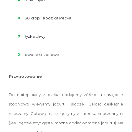
30 kropli słodzika Pecva
łyżka oliwy
owoce sezonowe
Przygotowanie
Do ubitej piany z białka dodajemy żółtko, a następnie
stopniowo wlewamy jogurt i słodzik. Całość delikatnie
mieszamy. Gotową masę łączymy z zarodkami pszennymi
(jeśli będzie zbyt gęsta, można dodać odrobinę jogurtu). Na