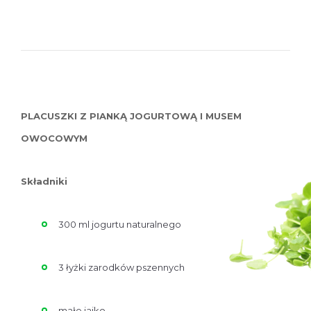
PLACUSZKI Z PIANKĄ JOGURTOWĄ I MUSEM
OWOCOWYM
Składniki
300 ml jogurtu naturalnego
3 łyżki zarodków pszennych
małe jajko