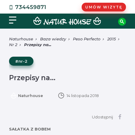
734459871
UMÓW WIZYTĘ
Naturhouse
Baza wiedzy
Peso Perfecto
2015
Nr 2
Przepisy na...
#nr-2
Przepisy na...
Naturhouse
14 listopada 2018
Udostępnij
SAŁATKA Z BOBEM