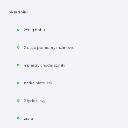
Składniki
250 g bobu
2 duże pomidory malinowe
4 plastry chudej szynki
natka pietruszki
2 łyżki oliwy
zioła