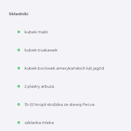
Składniki
kubek malin
kubek truskawek
kubek borówek amerykańskich lub jagód
2 plastry arbuza
15−20 kropli słodzika ze stewią Pecva
szklanka mleka