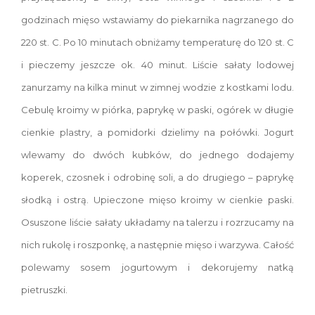
godzinach mięso wstawiamy do piekarnika nagrzanego do
220 st. C. Po 10 minutach obniżamy temperaturę do 120 st. C
i pieczemy jeszcze ok. 40 minut. Liście sałaty lodowej
zanurzamy na kilka minut w zimnej wodzie z kostkami lodu.
Cebulę kroimy w piórka, paprykę w paski, ogórek w długie
cienkie plastry, a pomidorki dzielimy na połówki. Jogurt
wlewamy do dwóch kubków, do jednego dodajemy
koperek, czosnek i odrobinę soli, a do drugiego – paprykę
słodką i ostrą. Upieczone mięso kroimy w cienkie paski.
Osuszone liście sałaty układamy na talerzu i rozrzucamy na
nich rukolę i roszponkę, a następnie mięso i warzywa. Całość
polewamy sosem jogurtowym i dekorujemy natką
pietruszki.