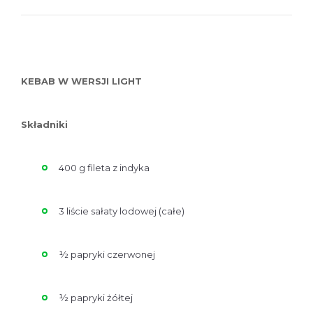
KEBAB W WERSJI LIGHT
Składniki
400 g fileta z indyka
3 liście sałaty lodowej (całe)
½ papryki czerwonej
½ papryki żółtej