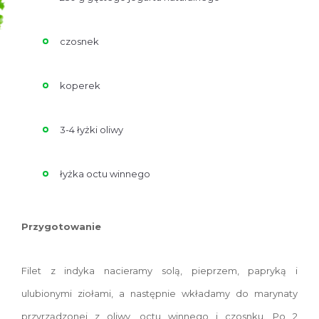
czosnek
koperek
3-4 łyżki oliwy
łyżka octu winnego
Przygotowanie
Filet z indyka nacieramy solą, pieprzem, papryką i
ulubionymi ziołami, a następnie wkładamy do marynaty
przyrządzonej z oliwy, octu winnego i czosnku. Po 2