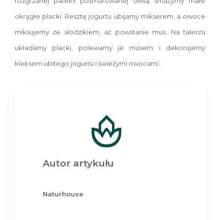
rozgrzanej patelni posmarowanej oliwą smażymy małe
okrągłe placki. Resztę jogurtu ubijamy mikserem, a owoce
miksujemy ze słodzikiem, aż powstanie mus. Na talerzu
układamy placki, polewamy je musem i dekorujemy
kleksem ubitego jogurtu i świeżymi owocami.
Autor artykułu
Naturhouse