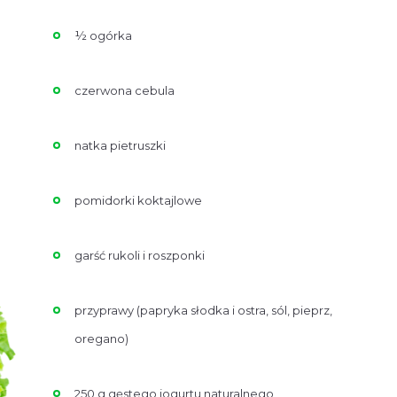
½ ogórka
czerwona cebula
natka pietruszki
pomidorki koktajlowe
garść rukoli i roszponki
przyprawy (papryka słodka i ostra, sól, pieprz,
oregano)
250 g gęstego jogurtu naturalnego