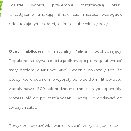
uczucie sytości, przyjemnie rozgrzewają oraz…
fantastycznie smakują! Smak zup możesz wzbogacić
odchudzającymi ziołami, takimi jak lubczyk czy bazylia.
Ocet jabłkowy
- naturalny “eliksir” odchudzający!
Regularne spożywanie octu jabłkowego pomaga utrzymać
stały poziom cukru we krwi. Badania wykazały też, że
osoby, które codziennie wypijały od 15 do 30 mililitrów octu,
zjadały nawet 300 kalorii dziennie mniej i szybciej chudły!
Możesz pić go po rozcieńczeniu wodą lub dodawać do
świeżych sałat.
Powyższe wskazówki warto wcielić w życie już teraz -