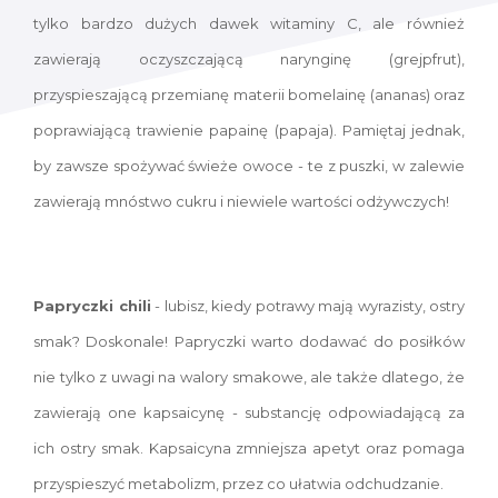
tylko bardzo dużych dawek witaminy C, ale również
zawierają oczyszczającą narynginę (grejpfrut),
przyspieszającą przemianę materii bomelainę (ananas) oraz
poprawiającą trawienie papainę (papaja). Pamiętaj jednak,
by zawsze spożywać świeże owoce - te z puszki, w zalewie
zawierają mnóstwo cukru i niewiele wartości odżywczych!
Papryczki chili
- lubisz, kiedy potrawy mają wyrazisty, ostry
smak? Doskonale! Papryczki warto dodawać do posiłków
nie tylko z uwagi na walory smakowe, ale także dlatego, że
zawierają one kapsaicynę - substancję odpowiadającą za
ich ostry smak. Kapsaicyna zmniejsza apetyt oraz pomaga
przyspieszyć metabolizm, przez co ułatwia odchudzanie.