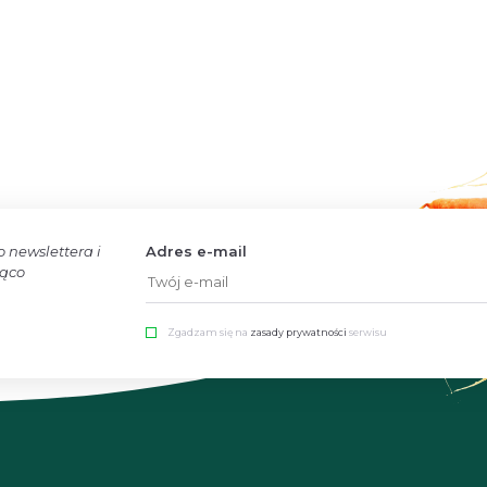
o newslettera i
Adres e-mail
żąco
Zgadzam się na
zasady prywatności
serwisu