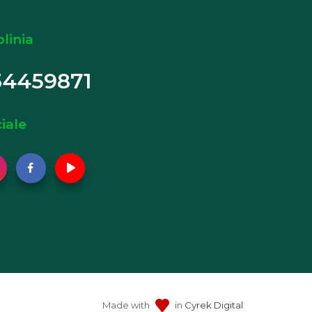
olinia
34459871
iale
Made with
in
Cyrek Digital