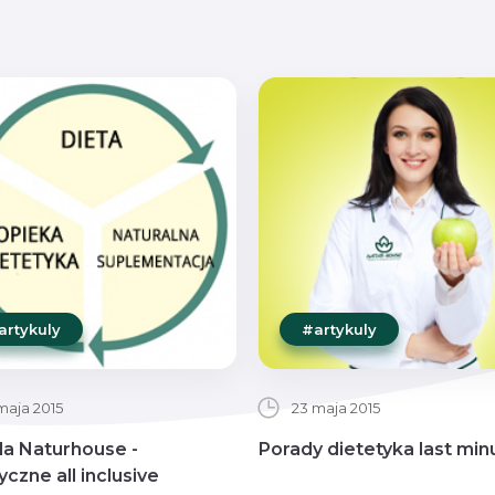
artykuly
#artykuly
maja 2015
23 maja 2015
a Naturhouse -
Porady dietetyka last min
yczne all inclusive