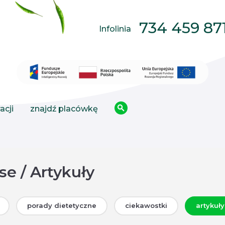
734 459 87
Infolinia
acji
znajdź placówkę
e / Artykuły
porady dietetyczne
ciekawostki
artykuły