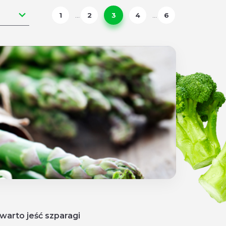
1
...
2
3
4
...
6
warto jeść szparagi