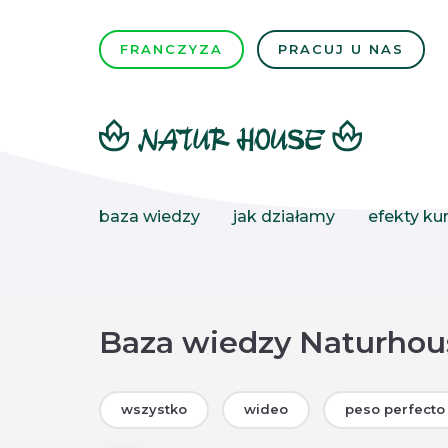
FRANCZYZA
PRACUJ U NAS
baza wiedzy
jak działamy
efekty kur
Baza wiedzy Naturhous
wszystko
wideo
peso perfecto