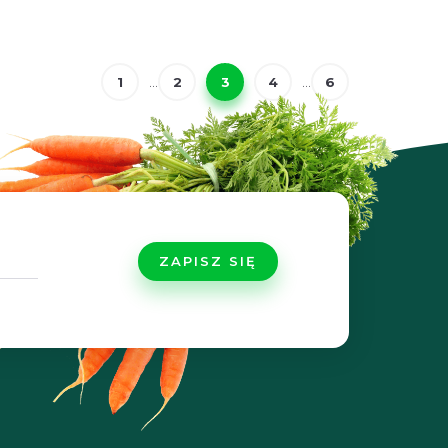
1
...
2
3
4
...
6