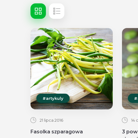
#artykuly
#
21 lipca 2016
14 
Fasolka szparagowa
3 powo