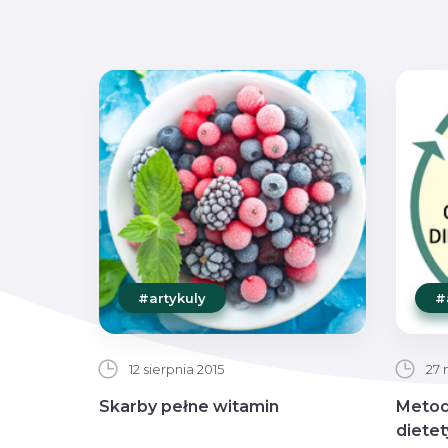
#artykuly
#
12 sierpnia 2015
27 
Skarby pełne witamin
Metod
dietet