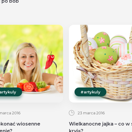
ć po bób
artykuly
#artykuly
marca 2016
23 marca 2016
okonać wiosenne
Wielkanocne jajka – co w
enie?
kryją?