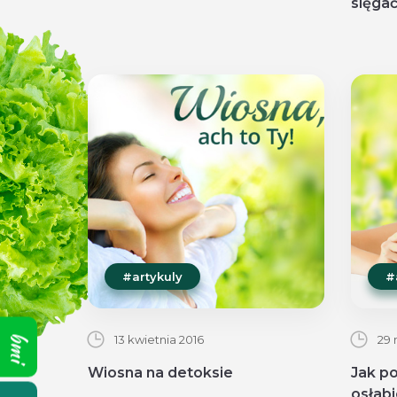
sięga
#artykuly
#
bmi
13 kwietnia 2016
29 
Wiosna na detoksie
Jak p
osłabi