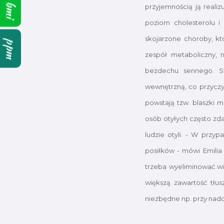
bmi
przyjemnością ją realiz
poziom cholesterolu i
skojarzone choroby, kt
ppm
zespół metaboliczny, n
bezdechu sennego. S
wewnętrzną, co przyczy
powstają tzw. blaszki
osób otyłych często zd
ludzie otyli. - W przy
posiłków - mówi Emilia
trzeba wyeliminować wi
większą zawartość tłus
niezbędne np. przy nadc