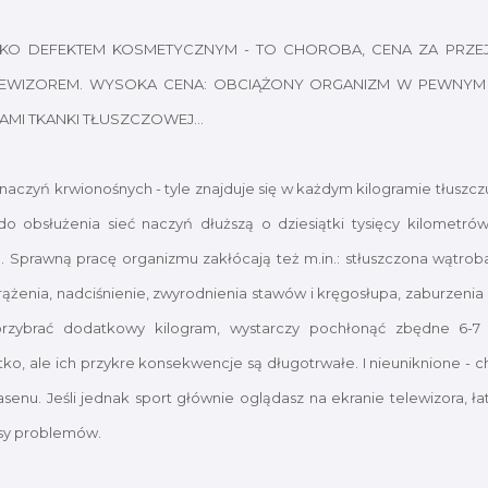
LKO DEFEKTEM KOSMETYCZNYM - TO CHOROBA, CENA ZA PRZEJ
LEWIZOREM. WYSOKA CENA: OBCIĄŻONY ORGANIZM W PEWNYM 
AMI TKANKI TŁUSZCZOWEJ...
 naczyń krwionośnych - tyle znajduje się w każdym kilogramie tłuszcz
o obsłużenia sieć naczyń dłuższą o dziesiątki tysięcy kilometró
a. Sprawną pracę organizmu zakłócają też m.in.: stłuszczona wątrob
rążenia, nadciśnienie, zwyrodnienia stawów i kręgosłupa, zaburzenia
przybrać dodatkowy kilogram, wystarczy pochłonąć zbędne 6-7 
tko, ale ich przykre konsekwencje są długotrwałe. I nieuniknione - c
basenu. Jeśli jednak sport głównie oglądasz na ekranie telewizora, 
masy problemów.