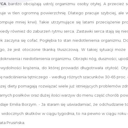
YCA
bardzo obciążają ustrój organizmu osoby otyłej. A przecież 
ruje w tlen ogromną powierzchnię. Dlatego pracuje szybciej, ale
mpuje mniej krwi). Takie utrzymujące się latami przeciążenie pr
iedy również do zaburzeń rytmu serca. Zastawki serca stają się nie
ek zaczyna się cofać. Pogłębia to stan niedotlenienia organizmu. D
, że jest otoczone tkanką tłuszczową. W takiej sytuacji może 
edokrwienia i niedotlenienia organizmu. Obrzęki nóg, duszności, upoś
wydolności krążenia, do której prowadzi długotrwała otyłość. Oty
się nadciśnienia tętniczego - według różnych szacunków 30-65 proc.
naszej diety pomagają rozwiązać wiele już istniejących problemów z
rnych posiłków oraz dużej ilości warzyw do menu część chorób powią
odaje Emilia Borzym. - Ja staram się uświadamiać, że odchudzanie t
esie widocznych skutków w ciągu tygodnia, to na pewno w ciągu roku
ta Prusińska.