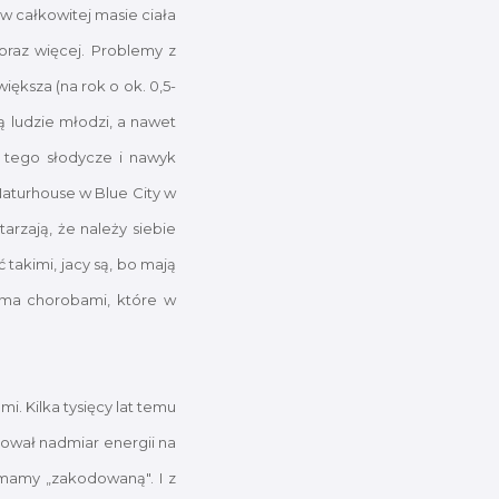
 w całkowitej masie ciała
coraz więcej. Problemy z
ększa (na rok o ok. 0,5-
ją ludzie młodzi, a nawet
o tego słodycze i nawyk
Naturhouse w Blue City w
rzają, że należy siebie
takimi, jacy są, bo mają
oma chorobami, które w
i. Kilka tysięcy lat temu
nował nadmiar energii na
ż mamy „zakodowaną". I z