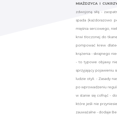
MIAŻDZYCA I CUKRZ
zdwojoną siłą - zaopat
spada (każdorazowo po
mięśnia sercowego, niek
krwi tłoczonej do tkan
pompować krew dlatego
krążenia - skrajnego ni
- to typowe objawy nie
sprzyjający pojawieniu 
ludzie otyli. - Zasady 
po wprowadzeniu regula
w stanie się cofnąć - d
które jeśli nie przyni
zauważalne - dodaje Bea