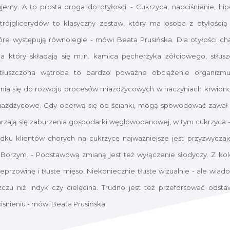
ujemy. A to prosta droga do otyłości. - Cukrzyca, nadciśnienie, hipe
 trójglicerydów to klasyczny zestaw, który ma osoba z otyłością
óre występują równolegle - mówi Beata Prusińska. Dla otyłości char
a który składają się m.in. kamica pęcherzyka żółciowego, stłus
tłuszczona wątroba to bardzo poważne obciążenie organizmu
nia się do rozwoju procesów miażdżycowych w naczyniach krwiono
 miażdżycowe. Gdy oderwą się od ścianki, mogą spowodować zawał
arzają się zaburzenia gospodarki węglowodanowej, w tym cukrzyca - 
padku klientów chorych na cukrzycę najważniejsze jest przyzwyczaj
 Borzym. - Podstawową zmianą jest też wyłączenie słodyczy. Z kole
eprzowinę i tłuste mięso. Niekoniecznie tłuste wizualnie - ale wia
zczu niż indyk czy cielęcina. Trudno jest też przeforsować odstaw
iśnieniu - mówi Beata Prusińska.