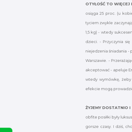
OTYŁOŚĆ TO WIĘCEJ
osiąga 25 proc. (u kobi
tyciem zwykle zaczynają
1,5 kg) - wtedy sukcesem
dzieci. - Przyczynia s
niejedzenia śniadania -
Warszawie. - Przerażaj
akceptować - apeluje Em
wtedy wymówkę, żeby p
efekcie mogą prowadzić 
ŻYJEMY DOSTATNIO I
obfite posiłki były luk
gorsze czasy. I dziś, c