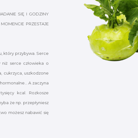
ADANIE SIĘ I GODZINY
MOMENCIE PRZESTAJE
u, który przybywa. Serce
w niż serce człowieka o
a, cukrzyca, uszkodzone
 hormonalne... A zaczyna
tysięcy kcal. Rozkosze
hyba że np. przepłyniesz
łatwo możesz nabawić się