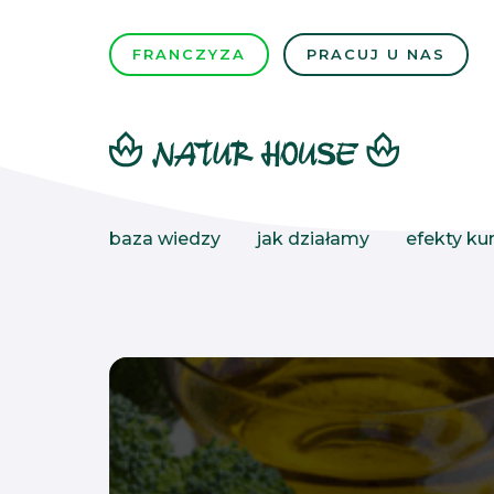
FRANCZYZA
PRACUJ U NAS
baza wiedzy
jak działamy
efekty kur