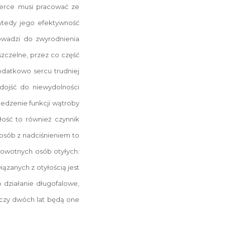
serce musi pracować ze
 wtedy jego efektywność
owadzi do zwyrodnienia
szczelne, przez co część
odatkowo sercu trudniej
dojść do niewydolności
ledzenie funkcji wątroby
łość to również czynnik
 osób z nadciśnieniem to
drowotnych osób otyłych:
zanych z otyłością jest
o działanie długofalowe,
 czy dwóch lat będą one