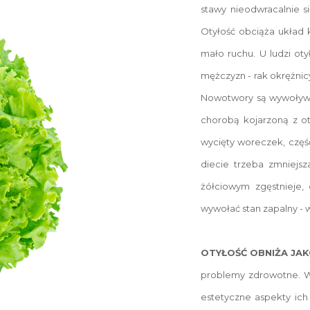
stawy nieodwracalnie s
Otyłość obciąża układ 
mało ruchu. U ludzi oty
mężczyzn - rak okrężnic
Nowotwory są wywoływan
chorobą kojarzoną z o
wycięty woreczek, częś
diecie trzeba zmniejsz
żółciowym zgęstnieje
wywołać stan zapalny - 
OTYŁOŚĆ OBNIŻA JAK
problemy zdrowotne. Wi
estetyczne aspekty ich 