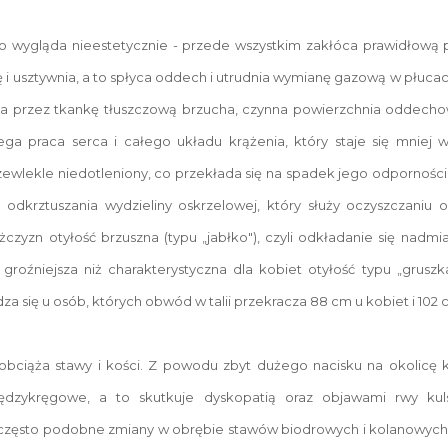
ko wygląda nieestetycznie - przede wszystkim zakłóca prawidłową 
ię i usztywnia, a to spłyca oddech i utrudnia wymianę gazową w płuca
ięta przez tkankę tłuszczową brzucha, czynna powierzchnia oddechow
ega praca serca i całego układu krążenia, który staje się mniej 
zewlekle niedotleniony, co przekłada się na spadek jego odpornośc
odkrztuszania wydzieliny oskrzelowej, który służy oczyszczaniu os
zyzn otyłość brzuszna (typu „jabłko"), czyli odkładanie się nadmi
t groźniejsza niż charakterystyczna dla kobiet otyłość typu „grusz
za się u osób, których obwód w talii przekracza 88 cm u kobiet i 102
bciąża stawy i kości. Z powodu zbyt dużego nacisku na okolicę k
iędzykręgowe, a to skutkuje dyskopatią oraz objawami rwy kul
często podobne zmiany w obrębie stawów biodrowych i kolanowych -