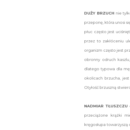
DUŻY BRZUCH
nie tyl
przeponę, która unosi s
płuc często jest uciśn
przez to zakłóceniu ul
organizm często jest pr
obronny odruch kaszlu, 
dlatego typowa dla mężc
okolicach brzucha, jes
Otyłość brzuszną stwierd
NADMIAR TŁUSZCZU
o
przeciążone krążki m
kręgosłupa towarzyszą 