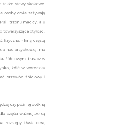
 a także stawy skokowe.
że osoby otyłe zażywają
rsi i trzonu macicy, a u
o towarzysząca otyłości.
fizyczna. - Inną częstą
 do nas przychodzą, ma
ku żółciowym, tłuszcz w
szybko, żółć w woreczku
ać przewód żółciowy i
rędzej czy później dotkną
la części ważniejsze są
, rozstępy, tłusta cera,