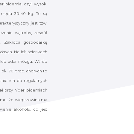
rlipidemia, czyli wysoki
 rzędu 30-40 kg. To są
akterystyczny jest tzw.
zczenie wątroby, zespół
. Zakłóca gospodarkę
śnych. Na ich ściankach
 lub udar mózgu. Wśród
ok. 70 proc. chorych to
enie ich do regularnych
i przy hiperlipidemiach
domo, że wieprzowina ma
ienie alkoholu, co jest