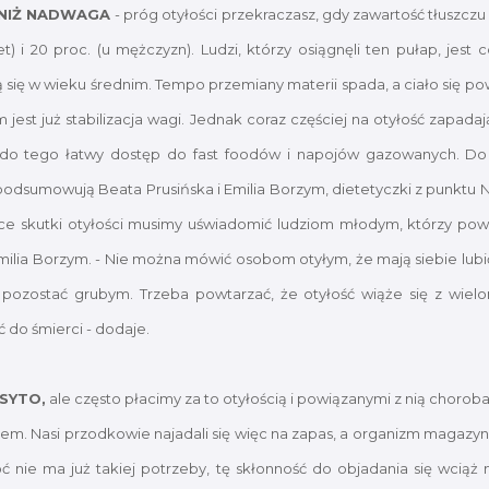
 NIŻ NADWAGA
- próg otyłości przekraczasz, gdy zawartość tłuszczu
et) i 20 proc. (u mężczyzn). Ludzi, którzy osiągnęli ten pułap, jest 
 się w wieku średnim. Tempo przemiany materii spada, a ciało się powi
 jest już stabilizacja wagi. Jednak coraz częściej na otyłość zapada
ię do tego łatwy dostęp do fast foodów i napojów gazowanych. D
 podsumowują Beata Prusińska i Emilia Borzym, dietetyczki z punktu 
ące skutki otyłości musimy uświadomić ludziom młodym, którzy powta
ilia Borzym. - Nie można mówić osobom otyłym, że mają siebie lubić 
ozostać grubym. Trzeba powtarzać, że otyłość wiąże się z wiel
do śmierci - dodaje.
 SYTO,
ale często płacimy za to otyłością i powiązanymi z nią chorobam
susem. Nasi przodkowie najadali się więc na zapas, a organizm magazy
hoć nie ma już takiej potrzeby, tę skłonność do objadania się wcią