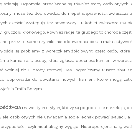
ię ścierają. Ogromnie przeciążone są również stopy osób otyłych,
kostny, może też doprowadzić do niepełnosprawności, zwłaszcza 
łych częściej występują też nowotwory - u kobiet zwłaszcza rak pie
y i gruczołu krokowego. Również rak jelita grubego to choroba częst
e przez te same czynniki: nieodpowiednia dieta i mała aktywność 
tyłością są problemy z woreczkiem żółciowym: część osób, które
ć ma kamienie. U osoby, która zgłasza obecność kamieni w worecz
ać wolniej niż u osoby zdrowej. Jeśli ograniczymy tłuszcz zbyt 
, co doprowadzi do powstania nowych kamieni, które mogą zatk
wyjaśnia Emilia Borzym.
OŚĆ ŻYCIA
i nawet tych otyłych, którzy są pogodni i nie narzekają, p
ele osób otyłych nie uświadamia sobie jednak powagi sytuacji, a d
przypadłości, czyli nieatrakcyjny wygląd. Nieproporcjonalna sylwetka