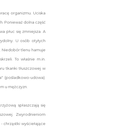
pracę organizmu. Uciska
ch. Ponieważ dolna część
a płuc się zmniejsza. A
wydolny. U osób otyłych
i. Niedobór tlenu hamuje
krzeli. To właśnie m.in.
aru tkanki tłuszczowej w
ka" (pośladkowo-udowa).
 cm u mężczyzn.
rzyżową spłaszczają się
szowej. Zwyrodnieniom
 chrząstki wyściełające