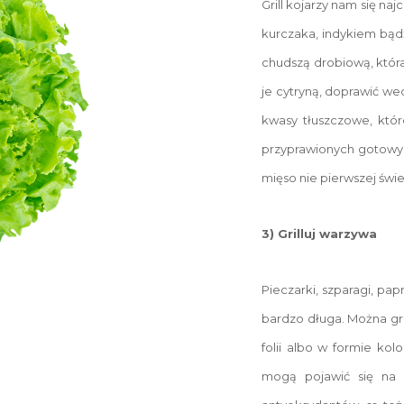
Grill kojarzy nam się na
kurczaka, indykiem bąd
chudszą drobiową, która 
je cytryną, doprawić wed
kwasy tłuszczowe, któr
przyprawionych gotowyc
mięso nie pierwszej świe
3) Grilluj warzywa
Pieczarki, szparagi, pap
bardzo długa. Można gri
folii albo w formie ko
mogą pojawić się na 