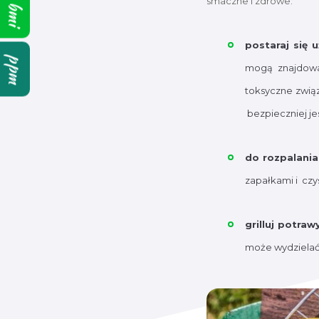
smaczne i zdrowe:
bmi
postaraj się 
ppm
mogą znajdować
toksyczne zwią
bezpieczniej je
do rozpalania
zapałkami i cz
grilluj potra
może wydzielać 