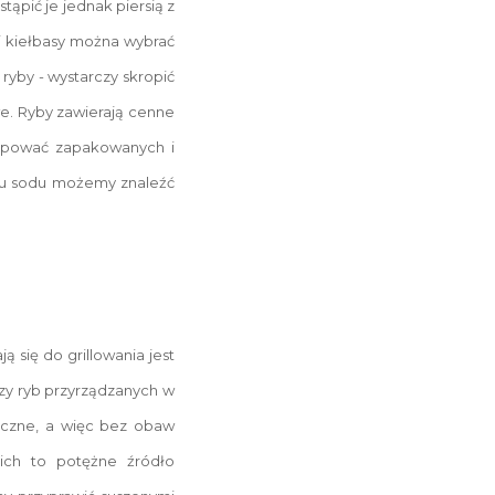
tąpić je jednak piersią z
j kiełbasy można wybrać
 ryby - wystarczy skropić
owe. Ryby zawierają cenne
 kupować zapakowanych i
anu sodu możemy znaleźć
ą się do grillowania jest
czy ryb przyrządzanych w
ryczne, a więc bez obaw
ich to potężne źródło