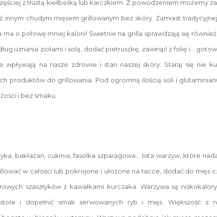
jczęściej z tłustą kiełbaską lub karczkiem. Z powodzeniem możemy zas
ź innym chudym mięsem grillowanym bez skóry. Zamiast tradycyjne
ma o połowę mniej kalorii! Świetnie na grilla sprawdzają się również
ług uznania ziołami i solą, dodać pietruszkę, zawinąć z folię i… got
e wpływają na nasze zdrowie i stan naszej skóry. Staraj się nie
h produktów do grillowania. Pod ogromną ilością soli i glutamini
żości i bez smaku.
ryka, bakłażan, cukinia, fasolka szparagowa… lista warzyw, które nadaj
llować w całości lub pokrojone i ułożone na tacce, dodać do mięs 
lorowych szaszłyków z kawałkami kurczaka. Warzywa są niskokalo
stole i dopełnić smak serwowanych ryb i mięs. Większość z n