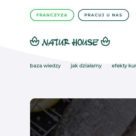
FRANCZYZA
PRACUJ U NAS
baza wiedzy
jak działamy
efekty kur