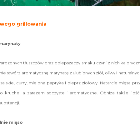
owego grillowania
 marynaty
wardzonych tłuszczów oraz polepszaczy smaku czyni z nich kalorycz
ie stwórz aromatyczną marynatę z ulubionych ziół, oliwy i naturalnyc
nsalskie, curry, mielona papryka i pieprz ziołowy. Natarcie mięsa pr
ono kruche, a zarazem soczyste i aromatyczne. Obniża także iloś
substancji.
dnie mięso