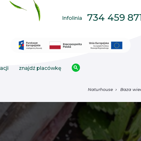
734 459 87
Infolinia
acji
znajdź placówkę
Naturhouse
Baza wie