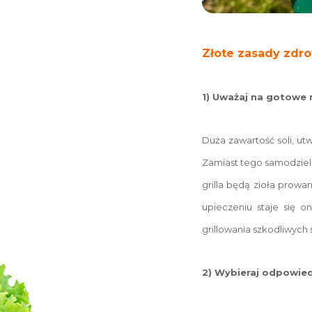
Złote zasady zdr
1) Uważaj na gotowe
Duża zawartość soli, ut
Zamiast tego samodzieln
grilla będą zioła prowa
upieczeniu staje się 
grillowania szkodliwych 
2) Wybieraj odpowie