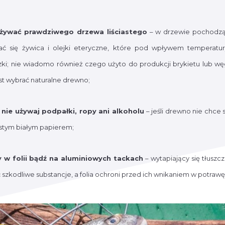
używać prawdziwego drzewa liściastego
– w drzewie pochodzą
 się żywica i olejki eteryczne, które pod wpływem temperatury 
zki; nie wiadomo również czego użyto do produkcji brykietu lub w
st wybrać naturalne drewno;
 nie używaj podpałki, ropy ani alkoholu
– jeśli drewno nie chce 
ystym białym papierem;
wy w folii bądź na aluminiowych tackach
– wytapiający się tłusz
szkodliwe substancje, a folia ochroni przed ich wnikaniem w potrawę