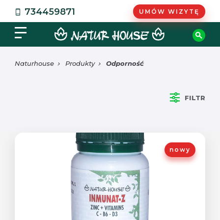
734459871
UMÓW WIZYTĘ
Naturhouse
Produkty
Odporność
FILTR
nowy