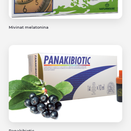
Mivinat melatonina
Panakibiotic