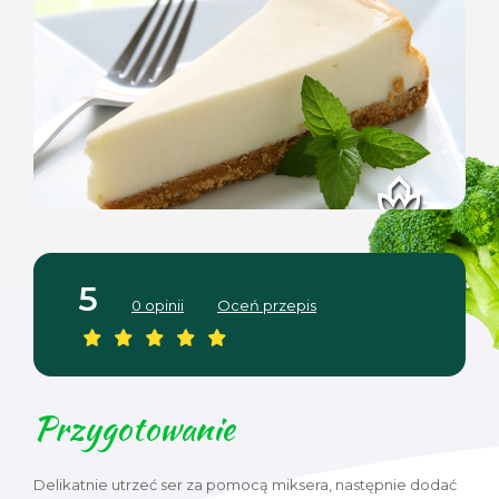
5
0 opinii
Oceń przepis
Przygotowanie
Delikatnie utrzeć ser za pomocą miksera, następnie dodać