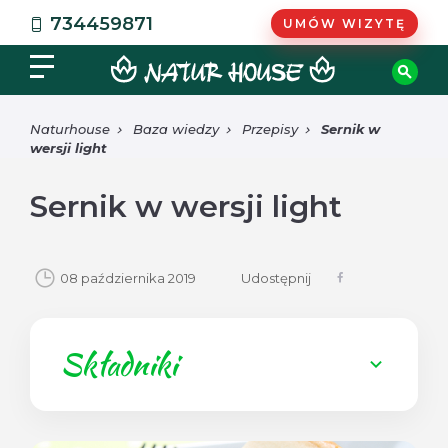
734459871
UMÓW WIZYTĘ
Naturhouse
Baza wiedzy
Przepisy
Sernik w
wersji light
Sernik w wersji light
08 października 2019
Udostępnij
Składniki