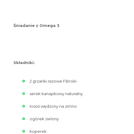
Śniadanie z Omega 3
Składniki:
2 grzanki razowe Fibroki
serek kanapkowy naturalny
łosoś wędzony na zimno
ogórek zielony
koperek