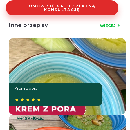
UMÓW SIĘ NA BEZPŁATNĄ
KONSULTACJĘ
Inne przepisy
WIĘCEJ
Krem z pora