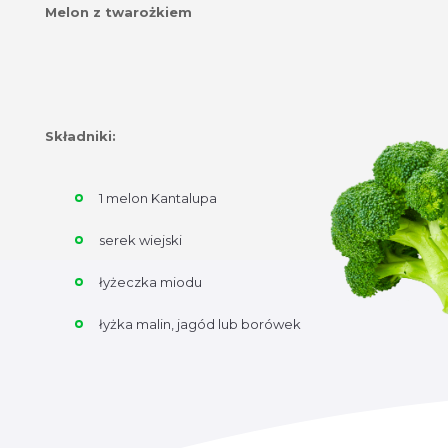
Melon z twarożkiem
Składniki:
1 melon Kantalupa
serek wiejski
łyżeczka miodu
łyżka malin, jagód lub borówek