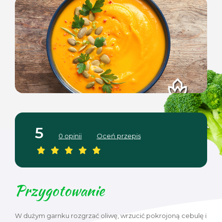
5
0 opinii
Oceń przepis
Przygotowanie
W dużym garnku rozgrzać oliwę, wrzucić pokrojoną cebulę i