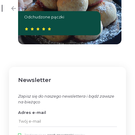
Odchudzone pączki
W
Newsletter
Zapisz się do naszego newslettera i bądź zawsze
na bieżąco
Adres e-mail
Zgadzam się na
zasady prywatności
serwisu