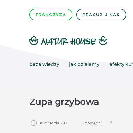
FRANCZYZA
PRACUJ U NAS
baza wiedzy
jak działamy
efekty kur
Zupa grzybowa
08 grudnia 2021
Udostępnij