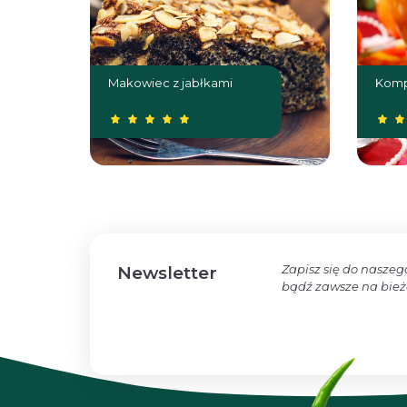
Makowiec z jabłkami
Komp
Zapisz się do naszeg
Newsletter
bądź zawsze na bie