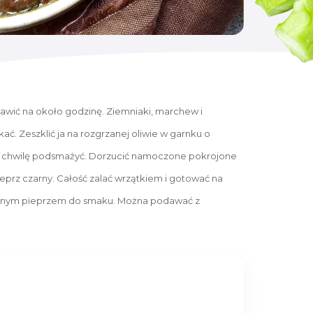
awić na około godzinę. Ziemniaki, marchew i
ać. Zeszklić ja na rozgrzanej oliwie w garnku o
ze chwilę podsmażyć. Dorzucić namoczone pokrojone
 pieprz czarny. Całość zalać wrzątkiem i gotować na
elonym pieprzem do smaku. Można podawać z