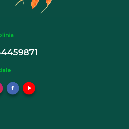
olinia
34459871
iale