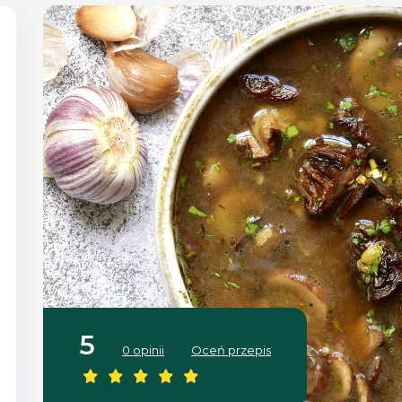
5
0 opinii
Oceń przepis