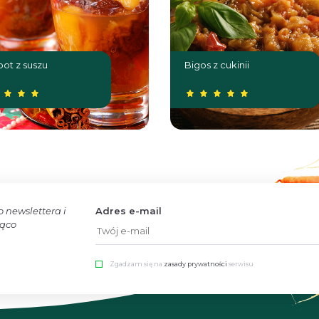
ot z suszu
Bigos z cukinii
o newslettera i
Adres e-mail
żąco
Zgadzam się na
zasady prywatności
serwisu