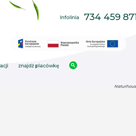
734 459 87
Infolinia
acji
znajdź placówkę
Naturhou