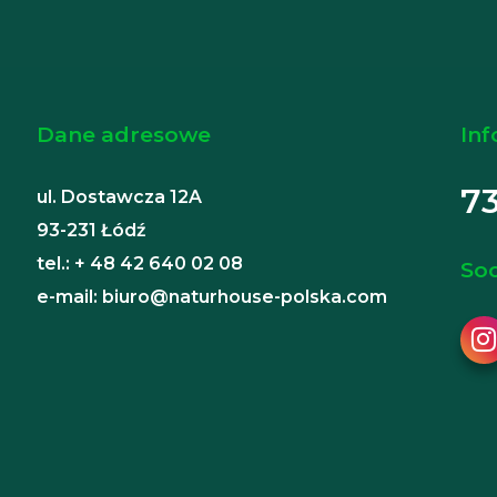
Dane adresowe
Inf
7
ul. Dostawcza 12A
93-231 Łódź
tel.: + 48 42 640 02 08
Soc
e-mail: biuro@naturhouse-polska.com