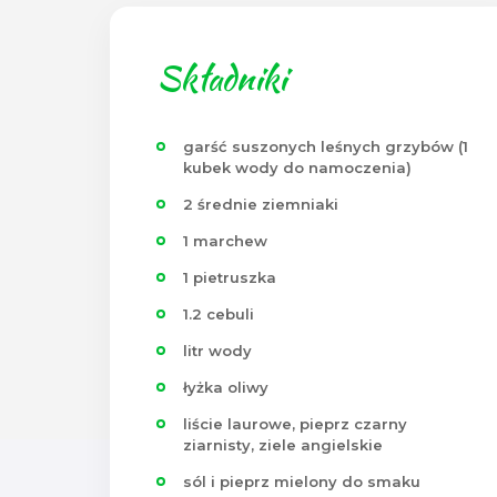
Składniki
garść suszonych leśnych grzybów (1
kubek wody do namoczenia)
2 średnie ziemniaki
1 marchew
1 pietruszka
1.2 cebuli
litr wody
łyżka oliwy
liście laurowe, pieprz czarny
ziarnisty, ziele angielskie
sól i pieprz mielony do smaku