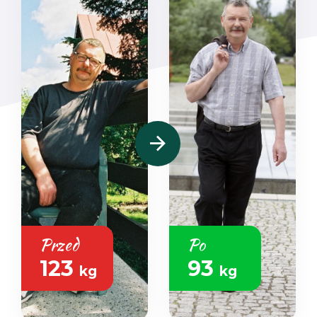
Przed
Po
123
93
kg
kg