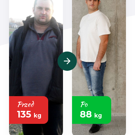
Przed
Po
135
88
kg
kg